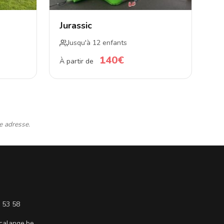
Jurassic
Jusqu'à 12 enfants
140€
À partir de
e adresse.
 53 58
calange.be