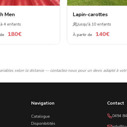
ch Men
Lapin-carottes
'à 4 enfants
Jusqu'à 10 enfants
180€
140€
 de
À partir de
variables selon la distance — contactez-nous pour un devis adapté à votr
Navigation
Contact
0494 84
Catalogue
Disponibilités
info@lo