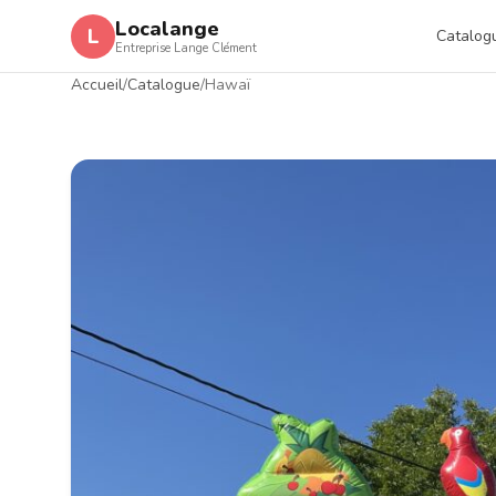
Aller au contenu
Localange
L
Catalog
Entreprise Lange Clément
Accueil
/
Catalogue
/
Hawaï