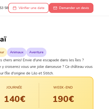
53 58
Vérifier une date
Demander un devis
aï
eur
Animaux
Aventure
 chers amis! Envie d'une escapade dans les îles ?
 y croiserez vous une jolie danseuse ? Ce château vous
r l'île d'origine de Lilo et Stitch.
JOURNÉE
WEEK-END
140€
190€