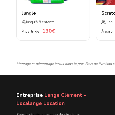
Jungle
Scrat
Jusqu'à 8 enfants
Jusqu
130€
À partir de
À partir
Montage et démontage inclus dans le prix. Frais de livraison 
Entreprise
Lange Clément -
Localange Location
Spécialiste de la location de structures