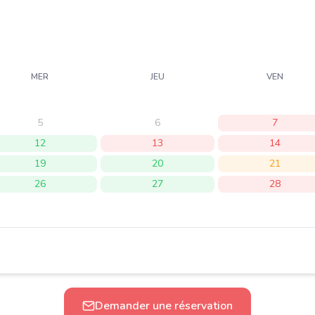
MER
JEU
VEN
5
6
7
12
13
14
19
20
21
26
27
28
Demander une réservation