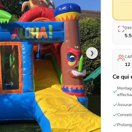
DIM
5.
❯
CAP
12 
Ce qui 
Montage
effectu
Assuran
Conseil
Prolong