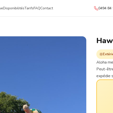
0494 84 
ue
Disponibilités
Tarifs
FAQ
Contact
Haw
Extéri
Aloha mes
Peut-être
expédie su